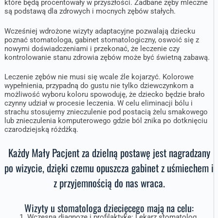
które będą procentowały w przyszłości. Zadbane zęby mleczne
są podstawą dla zdrowych i mocnych zębów stałych.
Wcześniej wdrożone wizyty adaptacyjne pozwalają dziecku
poznać stomatologa, gabinet stomatologiczny, oswoić się z
nowymi doświadczeniami i przekonać, że leczenie czy
kontrolowanie stanu zdrowia zębów może być świetną zabawą.
Leczenie zębów nie musi się wcale źle kojarzyć. Kolorowe
wypełnienia, przypadną do gustu nie tylko dziewczynkom a
możliwość wyboru koloru spowoduję, że dziecko będzie brało
czynny udział w procesie leczenia. W celu eliminacji bólu i
strachu stosujemy znieczulenie pod postacią żelu smakowego
lub znieczulenia komputerowego gdzie ból znika po dotknięciu
czarodziejską różdżką.
Każdy Mały Pacjent za dzielną postawę jest nagradzany
po wizycie, dzięki czemu opuszcza gabinet z uśmiechem i
z przyjemnością do nas wraca.
Wizyty u stomatologa dziecięcego mają na celu:
Wczesną diagnozę i profilaktykę: Lekarz stomatolog