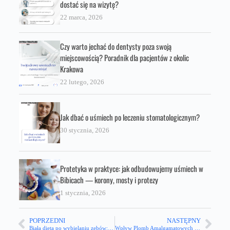
dostać się na wizytę?
22 marca, 2026
Czy warto jechać do dentysty poza swoją
miejscowością? Poradnik dla pacjentów z okolic
Krakowa
22 lutego, 2026
Jak dbać o uśmiech po leczeniu stomatologicznym?
30 stycznia, 2026
Protetyka w praktyce: jak odbudowujemy uśmiech w
Bibicach — korony, mosty i protezy
1 stycznia, 2026
POPRZEDNI
NASTĘPNY
Biała dieta po wybielaniu zębów: Co warto wiedzieć?
Wpływ Plomb Amalgamatowych na Zdrowie: Dlaczego Warto Rozważyć Ich Wymianę