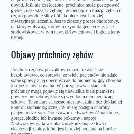
ubytki. Jeśli nie jest leczona, próchnica może postępować
głębiej, uszkadzając zębinę i docierając do miazgi zęba, co
często powoduje silny ból i konieczność bardziej
inwazyjnego leczenia. Jest to złożony proces chorobowy,
na który wpływają zarówno czynniki genetyczne, jak i
środowiskowe, w tym nawyki żywieniowe i higiena jamy
ustnej.
Objawy próchnicy zębów
Próchnica zębów początkowo może rozwijać się
bezobjawowo, co sprawia, że wielu pacjentów nie zdaje
sobie sprawy z jej obecności aż do momentu, gdy choroba
jest już zaawansowana. W początkowych stadiach
próchnicy mogą pojawić się niewielkie białe plamki na
powierzchni zębów, które są wynikiem demineralizacji
szkliwa. Te zmiany są często niezauważalne bez dokładnej
kontroli stomatologicznej. W miarę postępu choroby,
pacjent może zacząć odczuwać nadwrażliwość na zimne,
gorące, słodkie lub kwaśne pokarmy i napoje.
Nadwrażliwość ta wynika z uszkodzenia szkliwa i
ekspozycji zębiny, która jest bardziej podatna na bodźce