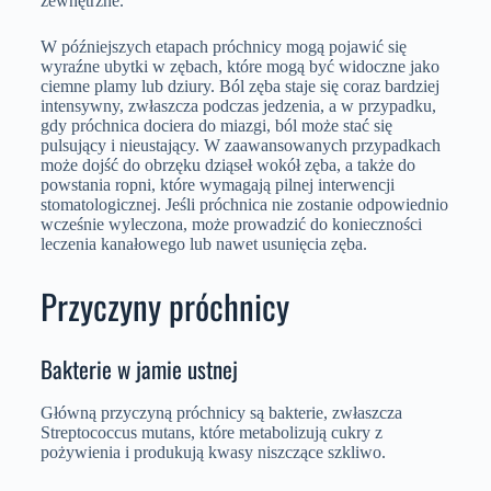
zewnętrzne.
W późniejszych etapach próchnicy mogą pojawić się
wyraźne ubytki w zębach, które mogą być widoczne jako
ciemne plamy lub dziury. Ból zęba staje się coraz bardziej
intensywny, zwłaszcza podczas jedzenia, a w przypadku,
gdy próchnica dociera do miazgi, ból może stać się
pulsujący i nieustający. W zaawansowanych przypadkach
może dojść do obrzęku dziąseł wokół zęba, a także do
powstania ropni, które wymagają pilnej interwencji
stomatologicznej. Jeśli próchnica nie zostanie odpowiednio
wcześnie wyleczona, może prowadzić do konieczności
leczenia kanałowego lub nawet usunięcia zęba.
Przyczyny próchnicy
Bakterie w jamie ustnej
Główną przyczyną próchnicy są bakterie, zwłaszcza
Streptococcus mutans, które metabolizują cukry z
pożywienia i produkują kwasy niszczące szkliwo.